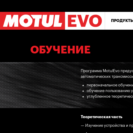
Перейти
к
основному
содержанию
ПРОДУКТ
ОБУЧЕНИЕ
Программа MotulEvo предус
автоматических трансмисси
первоначальное обучени
обучение пользованию у
углубленное теоретичес
Теоретическая часть
— Изучение устройства и п