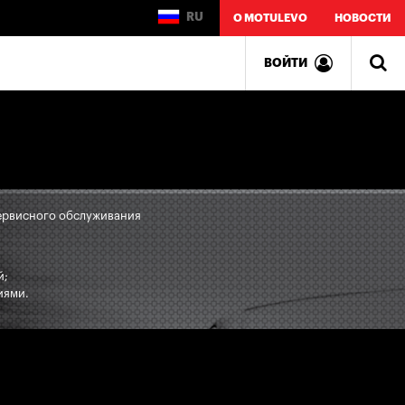
RU
О MOTULEVO
НОВОСТИ
ВОЙТИ
сервисного обслуживания
й;
иями.