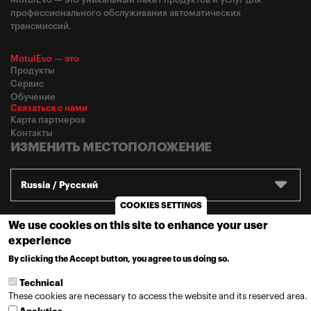
профессионального обслуживания автоматических
трансмиссий.
MotulEvo — это
Продукты
Сервис
Обучение
Связаться с нами
Карта партнеров
Контакты
ИЗМЕНИТЬ МЕСТОПОЛОЖЕНИЕ
Russia / Русский
COOKIES SETTINGS
We use cookies on this site to enhance your user
© 2022
Motul
-
Политика конфиденциальности
experience
By clicking the Accept button, you agree to us doing so.
MORE INFO
Technical
These cookies are necessary to access the website and its reserved area.