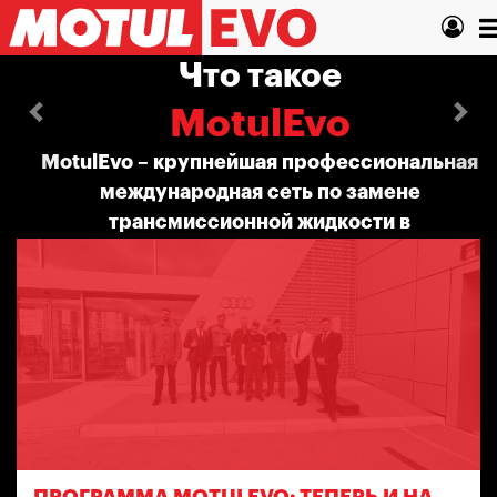
Перейти
Назад
Вп
T
к
основному
n
Что такое
содержанию
MotulEvo
MotulEvo – крупнейшая профессиональная
международная сеть по замене
трансмиссионной жидкости в автоматических
трансмиссиях.