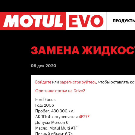
Перейти
к
основному
содержанию
ПРОДУКТ
ЗАМЕНА ЖИДКОСТ
09 дек 2020
Войдите
или
зарегистрируйтесь
, чтобы оставлять 
Оригинал статьи на Drive2
Ford Focus
Год: 2006
Пробег: 430.300 км.
АКПП: 4-х ступенчатая
4F27E
Допуск: Mercon 6
Масло: Motul Multi ATF
Полный объем: 6.7л