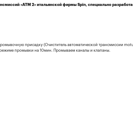
ансмиссий «ATM 2» итальянской фирмы Spin, специально разработ
ромывочную присадку (Очиститель автоматической трансмиссии motuL 
 режиме промывки на 10мин. Промываем каналы и клапаны.