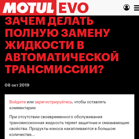
Перейти
T
к
основному
n
ЗАЧЕМ ДЕЛАТЬ
содержанию
ПОЛНУЮ ЗАМЕНУ
ЖИДКОСТИ В
АВТОМАТИЧЕСКОЙ
ТРАНСМИССИИ?
08 окт 2019
Войдите
или
зарегистрируйтесь
, чтобы оставлять
комментарии
При отсутствии своевременного обслуживания
трансмиссионная жидкость теряет защитные и смазывающие
свойства. Продукты износа накапливаются в большом
количестве...